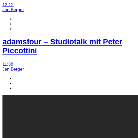
12:12
Jan Berger
adamsfour – Studiotalk mit Peter
Piccottini
11:38
Jan Berger