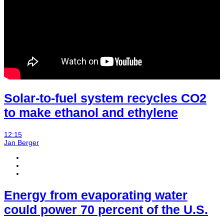
Solar-to-fuel system recycles CO2
to make ethanol and ethylene
12:15
Jan Berger
Energy from evaporating water
could power 70 percent of the U.S.