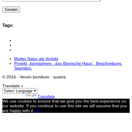
Tags:
Mutter Natur als Vorbild
Projekt „bionisphere : das Bionische Haus“. Beschreibung.
Spenden.
© 2016 - Verein bionikum : austria
Translate »
Powered by
Translate
We use cookies to ensure that we give you the best experience on
our website. If you continue to use this site we will assume that you
are happy with it.
Ok